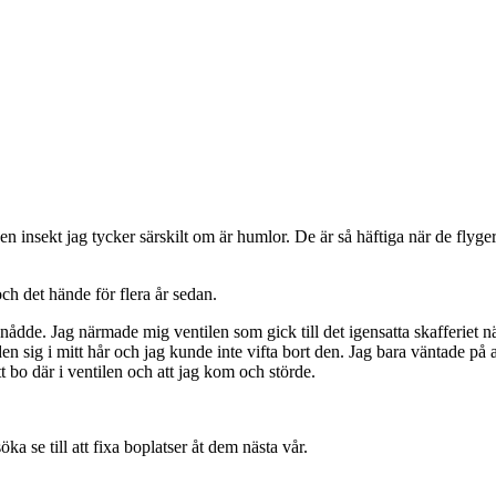
 en insekt jag tycker särskilt om är humlor. De är så häftiga när de fly
h det hände för flera år sedan.
nådde. Jag närmade mig ventilen som gick till det igensatta skafferiet 
en sig i mitt hår och jag kunde inte vifta bort den. Jag bara väntade på a
tt bo där i ventilen och att jag kom och störde.
 se till att fixa boplatser åt dem nästa vår.