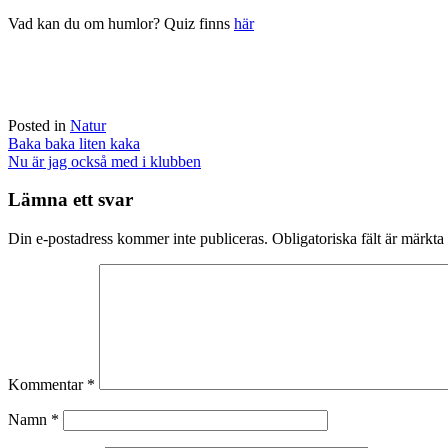
Vad kan du om humlor? Quiz finns
här
Posted in
Natur
Post
Baka baka liten kaka
navigation
Nu är jag också med i klubben
Lämna ett svar
Din e-postadress kommer inte publiceras.
Obligatoriska fält är märkta
Kommentar
*
Namn
*