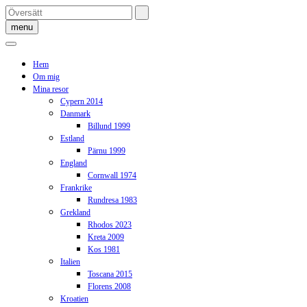
Skip
to
menu
content
Hem
Om mig
Mina resor
Cypern 2014
Danmark
Billund 1999
Estland
Pärnu 1999
England
Cornwall 1974
Frankrike
Rundresa 1983
Grekland
Rhodos 2023
Kreta 2009
Kos 1981
Italien
Toscana 2015
Florens 2008
Kroatien