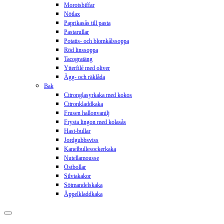
Morotsbiffar
Nötlax
Paprikasås till pasta
Pastarullar
Potatis- och blomkålssoppa
Röd linssoppa
Tacogratäng
Ytterfilé med oliver
Ägg- och räklåda
Bak
Citronglasyrkaka med kokos
Citronkladdkaka
Frusen hallonvanilj
Frysta lingon med kolasås
Hast-bullar
Jordgubbsviss
Kanelbullesockerkaka
Nutellamousse
Ostbollar
Silviakakor
Sötmandelskaka
Åppelkladdkaka