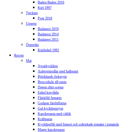
Baden Baden 2016
Kiel 1997
Tjeckien
Prag 2018
Ungern
Budapest 2019
Budapest 2014
Budapest 2011
Österrike
Kitzbuhel 1981
Recept
Mat
Ajvarkyckling
Auberginrullar med halloumi
Björklunds fiskgryta
Broccolisås till pasta
Dagen efter-soppa
Enkel korvlåda
Fläskfilé Impario
Godaste färsbiffarna
Gul kycklinggryta
Kasslerpasta med vitlök
Kräftpasta
Kycklingfilé med fetaost och soltorkade tomater i tomatsås
Mager kasslerpasta