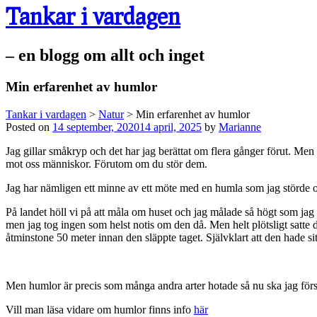
Tankar i vardagen
– en blogg om allt och inget
Min erfarenhet av humlor
Tankar i vardagen
>
Natur
>
Min erfarenhet av humlor
Posted on
14 september, 2020
14 april, 2025
by
Marianne
Jag gillar småkryp och det har jag berättat om flera gånger förut. Men
mot oss människor. Förutom om du stör dem.
Jag har nämligen ett minne av ett möte med en humla som jag störde oc
På landet höll vi på att måla om huset och jag målade så högt som jag 
men jag tog ingen som helst notis om den då. Men helt plötsligt satte d
åtminstone 50 meter innan den släppte taget. Självklart att den hade si
Men humlor är precis som många andra arter hotade så nu ska jag försöka
Vill man läsa vidare om humlor finns info
här