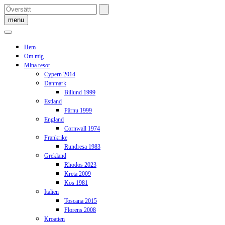
Skip
to
menu
content
Hem
Om mig
Mina resor
Cypern 2014
Danmark
Billund 1999
Estland
Pärnu 1999
England
Cornwall 1974
Frankrike
Rundresa 1983
Grekland
Rhodos 2023
Kreta 2009
Kos 1981
Italien
Toscana 2015
Florens 2008
Kroatien