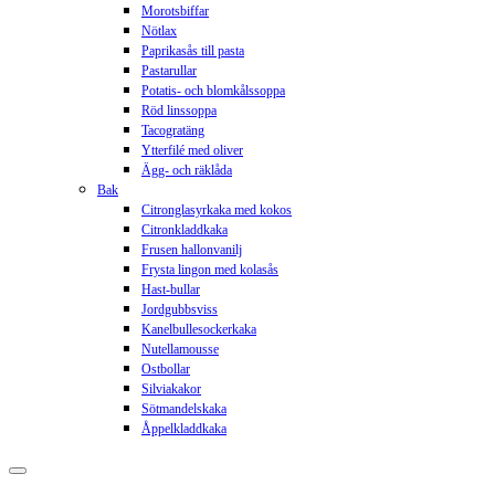
Morotsbiffar
Nötlax
Paprikasås till pasta
Pastarullar
Potatis- och blomkålssoppa
Röd linssoppa
Tacogratäng
Ytterfilé med oliver
Ägg- och räklåda
Bak
Citronglasyrkaka med kokos
Citronkladdkaka
Frusen hallonvanilj
Frysta lingon med kolasås
Hast-bullar
Jordgubbsviss
Kanelbullesockerkaka
Nutellamousse
Ostbollar
Silviakakor
Sötmandelskaka
Åppelkladdkaka