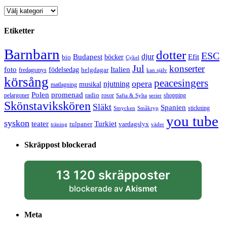
Kategorier
Etiketter
Barnbarn
dotter
ESC
djur
Efit
Budapest
bio
böcker
Cykel
Jul
konserter
Italien
foto
födelsedag
helgdagar
fredagsmys
kan själv
körsång
peacesingers
opera
njutning
musikal
matlagning
Polen
promenad
radio
pelargoner
rosor
shopping
Safta & Sylta
serier
Skönstavikskören
Släkt
Spanien
stickning
Smycken
Småkryp
you tube
syskon
Turkiet
teater
tulpaner
vardagslyx
träning
väder
Skräppost blockerad
13 120 skräpposter
blockerade av
Akismet
Meta