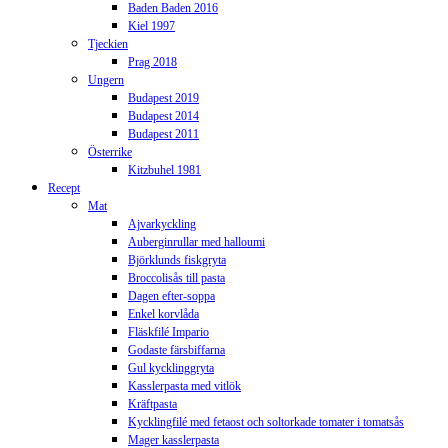
Baden Baden 2016
Kiel 1997
Tjeckien
Prag 2018
Ungern
Budapest 2019
Budapest 2014
Budapest 2011
Österrike
Kitzbuhel 1981
Recept
Mat
Ajvarkyckling
Auberginrullar med halloumi
Björklunds fiskgryta
Broccolisås till pasta
Dagen efter-soppa
Enkel korvlåda
Fläskfilé Impario
Godaste färsbiffarna
Gul kycklinggryta
Kasslerpasta med vitlök
Kräftpasta
Kycklingfilé med fetaost och soltorkade tomater i tomatsås
Mager kasslerpasta