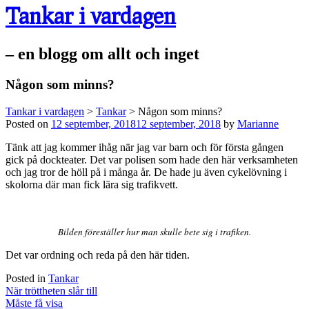
Tankar i vardagen
– en blogg om allt och inget
Någon som minns?
Tankar i vardagen
>
Tankar
>
Någon som minns?
Posted on
12 september, 2018
12 september, 2018
by
Marianne
Tänk att jag kommer ihåg när jag var barn och för första gången
gick på dockteater. Det var polisen som hade den här verksamheten
och jag tror de höll på i många år. De hade ju även cykelövning i
skolorna där man fick lära sig trafikvett.
Bilden föreställer hur man skulle bete sig i trafiken.
Det var ordning och reda på den här tiden.
Posted in
Tankar
Post
När tröttheten slår till
navigation
Måste få visa