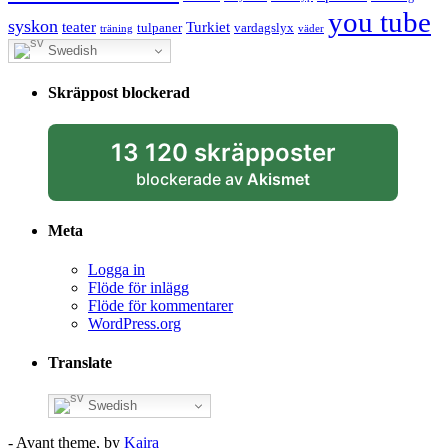
you tube
syskon
Turkiet
teater
tulpaner
vardagslyx
träning
väder
Swedish
Skräppost blockerad
13 120 skräpposter
blockerade av
Akismet
Meta
Logga in
Flöde för inlägg
Flöde för kommentarer
WordPress.org
Translate
Swedish
- Avant theme, by
Kaira