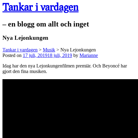
Tankar i vardagen
– en blogg om allt och inget
Nya Lejonkungen
Tankar i vardagen
>
Musik
>
Nya Lejonkungen
Posted on
17 juli, 2019
18 juli, 2019
by
Marianne
Idag har den nya Lejonkungenfilmen premiär. Och Beyoncé har
gjort den fina musiken.