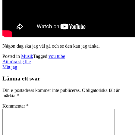
Någon dag ska jag väl gå och se den kan jag tänka.
Posted in
Musik
Tagged
you tube
Post
Att röra sig lite
navigation
Mitt jag
Lämna ett svar
Din e-postadress kommer inte publiceras.
Obligatoriska fält är
märkta
*
Kommentar
*