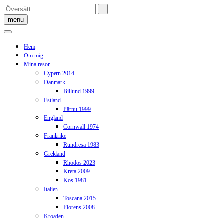
Skip
to
menu
content
Hem
Om mig
Mina resor
Cypern 2014
Danmark
Billund 1999
Estland
Pärnu 1999
England
Cornwall 1974
Frankrike
Rundresa 1983
Grekland
Rhodos 2023
Kreta 2009
Kos 1981
Italien
Toscana 2015
Florens 2008
Kroatien