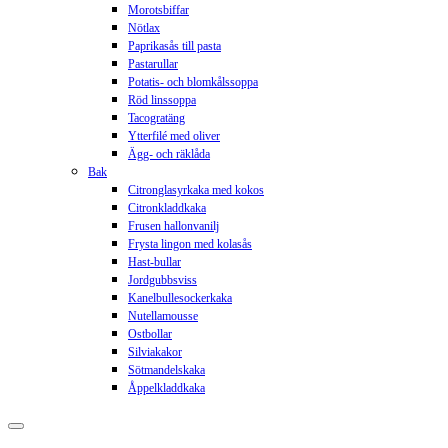
Morotsbiffar
Nötlax
Paprikasås till pasta
Pastarullar
Potatis- och blomkålssoppa
Röd linssoppa
Tacogratäng
Ytterfilé med oliver
Ägg- och räklåda
Bak
Citronglasyrkaka med kokos
Citronkladdkaka
Frusen hallonvanilj
Frysta lingon med kolasås
Hast-bullar
Jordgubbsviss
Kanelbullesockerkaka
Nutellamousse
Ostbollar
Silviakakor
Sötmandelskaka
Åppelkladdkaka