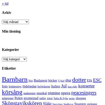
« jul
Arkiv
Arkiv
Min läsning
Kategorier
Kategorier
Etiketter
Barnbarn
dotter
ESC
djur
Efit
Budapest
bio
böcker
Cykel
Jul
konserter
Italien
foto
födelsedag
helgdagar
fredagsmys
kan själv
körsång
peacesingers
opera
njutning
musikal
matlagning
Polen
promenad
radio
pelargoner
rosor
shopping
Safta & Sylta
serier
Skönstavikskören
Släkt
Spanien
stickning
Smycken
Småkryp