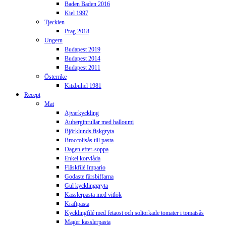
Baden Baden 2016
Kiel 1997
Tjeckien
Prag 2018
Ungern
Budapest 2019
Budapest 2014
Budapest 2011
Österrike
Kitzbuhel 1981
Recept
Mat
Ajvarkyckling
Auberginrullar med halloumi
Björklunds fiskgryta
Broccolisås till pasta
Dagen efter-soppa
Enkel korvlåda
Fläskfilé Impario
Godaste färsbiffarna
Gul kycklinggryta
Kasslerpasta med vitlök
Kräftpasta
Kycklingfilé med fetaost och soltorkade tomater i tomatsås
Mager kasslerpasta