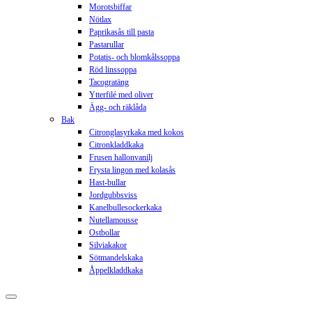
Morotsbiffar
Nötlax
Paprikasås till pasta
Pastarullar
Potatis- och blomkålssoppa
Röd linssoppa
Tacogratäng
Ytterfilé med oliver
Ägg- och räklåda
Bak
Citronglasyrkaka med kokos
Citronkladdkaka
Frusen hallonvanilj
Frysta lingon med kolasås
Hast-bullar
Jordgubbsviss
Kanelbullesockerkaka
Nutellamousse
Ostbollar
Silviakakor
Sötmandelskaka
Åppelkladdkaka