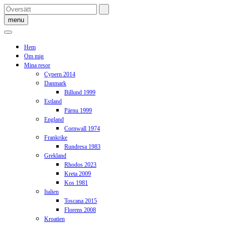
Skip
to
menu
content
Hem
Om mig
Mina resor
Cypern 2014
Danmark
Billund 1999
Estland
Pärnu 1999
England
Cornwall 1974
Frankrike
Rundresa 1983
Grekland
Rhodos 2023
Kreta 2009
Kos 1981
Italien
Toscana 2015
Florens 2008
Kroatien