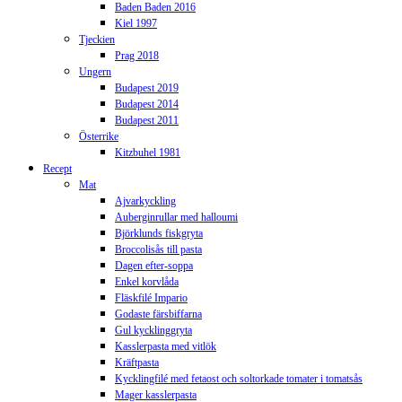
Baden Baden 2016
Kiel 1997
Tjeckien
Prag 2018
Ungern
Budapest 2019
Budapest 2014
Budapest 2011
Österrike
Kitzbuhel 1981
Recept
Mat
Ajvarkyckling
Auberginrullar med halloumi
Björklunds fiskgryta
Broccolisås till pasta
Dagen efter-soppa
Enkel korvlåda
Fläskfilé Impario
Godaste färsbiffarna
Gul kycklinggryta
Kasslerpasta med vitlök
Kräftpasta
Kycklingfilé med fetaost och soltorkade tomater i tomatsås
Mager kasslerpasta