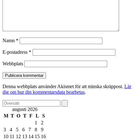
Namn
*
E-postadress
*
Webbplats
Denna webbplats använder Akismet för att minska skräppost.
Lär
dig om hur din kommentarsdata bearbetas
.
augusti 2026
M
T
O
T
F
L
S
1
2
3
4
5
6
7
8
9
10
11
12
13
14
15
16