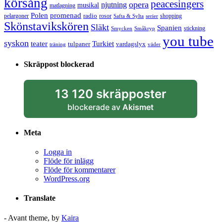
körsång
peacesingers
opera
njutning
musikal
matlagning
Polen
promenad
radio
pelargoner
rosor
shopping
Safta & Sylta
serier
Skönstavikskören
Släkt
Spanien
stickning
Smycken
Småkryp
you tube
syskon
Turkiet
teater
tulpaner
vardagslyx
träning
väder
Skräppost blockerad
13 120 skräpposter
blockerade av
Akismet
Meta
Logga in
Flöde för inlägg
Flöde för kommentarer
WordPress.org
Translate
- Avant theme, by
Kaira