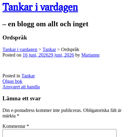
Tankar i vardagen
– en blogg om allt och inget
Ordspråk
Tankar i vardagen
>
Tankar
>
Ordspråk
Posted on
16 juni, 2026
29 juni, 2026
by
Marianne
Posted in
Tankar
Post
Olgas bok
navigation
Ansvaret att handla
Lämna ett svar
Din e-postadress kommer inte publiceras.
Obligatoriska fält är
märkta
*
Kommentar
*