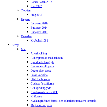
Baden Baden 2016
Kiel 1997
Tjeckien
Prag 2018
Ungern
Budapest 2019
Budapest 2014
Budapest 2011
Österrike
Kitzbuhel 1981
Recept
Mat
Ajvarkyckling
Auberginrullar med halloumi
Björklunds fiskgryta
Broccolisås till pasta
Dagen efter-soppa
Enkel korvlåda
Fläskfilé Impario
Godaste färsbiffarna
Gul kycklinggryta
Kasslerpasta med vitlök
Kräftpasta
Kycklingfilé med fetaost och soltorkade tomater i tomatsås
Mager kasslerpasta