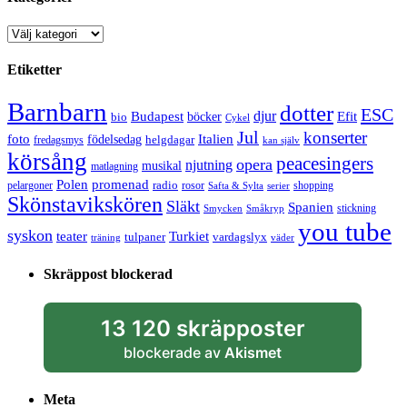
Kategorier
Etiketter
Barnbarn
dotter
ESC
djur
Efit
Budapest
bio
böcker
Cykel
Jul
konserter
Italien
foto
födelsedag
helgdagar
fredagsmys
kan själv
körsång
peacesingers
opera
njutning
musikal
matlagning
Polen
promenad
radio
pelargoner
rosor
shopping
Safta & Sylta
serier
Skönstavikskören
Släkt
Spanien
stickning
Smycken
Småkryp
you tube
syskon
Turkiet
teater
tulpaner
vardagslyx
träning
väder
Skräppost blockerad
13 120 skräpposter
blockerade av
Akismet
Meta