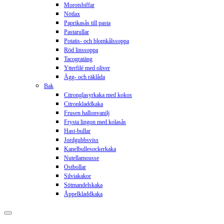
Morotsbiffar
Nötlax
Paprikasås till pasta
Pastarullar
Potatis- och blomkålssoppa
Röd linssoppa
Tacogratäng
Ytterfilé med oliver
Ägg- och räklåda
Bak
Citronglasyrkaka med kokos
Citronkladdkaka
Frusen hallonvanilj
Frysta lingon med kolasås
Hast-bullar
Jordgubbsviss
Kanelbullesockerkaka
Nutellamousse
Ostbollar
Silviakakor
Sötmandelskaka
Åppelkladdkaka