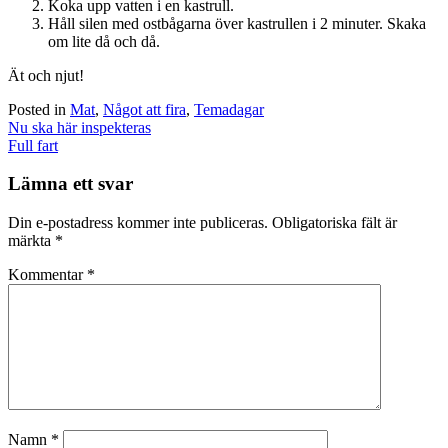
Koka upp vatten i en kastrull.
Håll silen med ostbågarna över kastrullen i 2 minuter. Skaka
om lite då och då.
Ät och njut!
Posted in
Mat
,
Något att fira
,
Temadagar
Post
Nu ska här inspekteras
navigation
Full fart
Lämna ett svar
Din e-postadress kommer inte publiceras.
Obligatoriska fält är
märkta
*
Kommentar
*
Namn
*