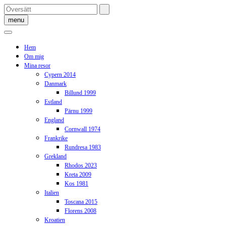
Skip
to
menu
content
Hem
Om mig
Mina resor
Cypern 2014
Danmark
Billund 1999
Estland
Pärnu 1999
England
Cornwall 1974
Frankrike
Rundresa 1983
Grekland
Rhodos 2023
Kreta 2009
Kos 1981
Italien
Toscana 2015
Florens 2008
Kroatien