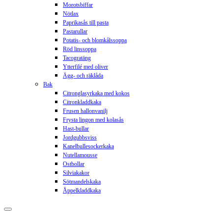
Morotsbiffar
Nötlax
Paprikasås till pasta
Pastarullar
Potatis- och blomkålssoppa
Röd linssoppa
Tacogratäng
Ytterfilé med oliver
Ägg- och räklåda
Bak
Citronglasyrkaka med kokos
Citronkladdkaka
Frusen hallonvanilj
Frysta lingon med kolasås
Hast-bullar
Jordgubbsviss
Kanelbullesockerkaka
Nutellamousse
Ostbollar
Silviakakor
Sötmandelskaka
Åppelkladdkaka