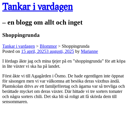
Tankar i vardagen
– en blogg om allt och inget
Shoppingrunda
Tankar i vardagen
>
Blommor
>
Shoppingrunda
Posted on
15 april, 2025
3 augusti, 2025
by
Marianne
I lördags åkte jag och mina tjejer på en ”shoppingrunda” för att köpa
in lite växter vi ska ha på landet.
Först åkte vi till Agagården i Ösmo. De hade egentligen inte öppnat
för säsongen men vi var välkomna att besöka deras växthus ändå.
Plantskolan drivs av ett familjeföretag och ägarna var så trevliga och
berättade mycket om deras växter. Där hittade vi tre sorters tomater
och några sorters chili. Det ska bli så roligt att få skörda dem till
sensommaren.