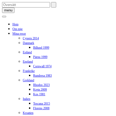
Skip
to
menu
content
Hem
Om mig
Mina resor
Cypern 2014
Danmark
Billund 1999
Estland
Pärnu 1999
England
Cornwall 1974
Frankrike
Rundresa 1983
Grekland
Rhodos 2023
Kreta 2009
Kos 1981
Italien
Toscana 2015
Florens 2008
Kroatien