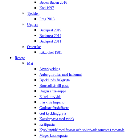
Baden Baden 2016
Kiel 1997
Tjeckien
Prag 2018
Ungern
Budapest 2019
Budapest 2014
Budapest 2011
Österrike
Kitzbuhel 1981
Recept
Mat
Ajvarkyckling
Auberginrullar med halloumi
Björklunds fiskgryta
Broccolisås till pasta
Dagen efter-soppa
Enkel korvlåda
Fläskfilé Impario
Godaste färsbiffarna
Gul kycklinggryta
Kasslerpasta med vitlök
Kräftpasta
Kycklingfilé med fetaost och soltorkade tomater i tomatsås
Mager kasslerpasta