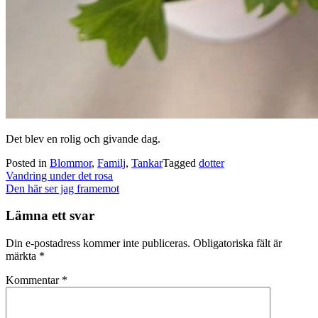
Det blev en rolig och givande dag.
Posted in
Blommor
,
Familj
,
Tankar
Tagged
dotter
Post
Vandring under det rosa
navigation
Den här ser jag framemot
Lämna ett svar
Din e-postadress kommer inte publiceras.
Obligatoriska fält är
märkta
*
Kommentar
*