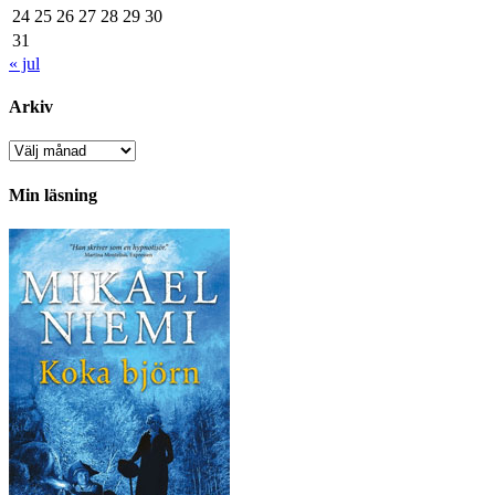
24
25
26
27
28
29
30
31
« jul
Arkiv
Arkiv
Min läsning