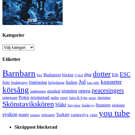
Kategorier
Kategorier
Etiketter
Barnbarn
dotter
ESC
djur
Efit
Budapest
bio
böcker
Cykel
Jul
konserter
Italien
foto
födelsedag
helgdagar
fredagsmys
kan själv
körsång
peacesingers
opera
njutning
musikal
matlagning
Polen
promenad
radio
pelargoner
rosor
shopping
Safta & Sylta
serier
Skönstavikskören
Släkt
Spanien
stickning
Smycken
Småkryp
you tube
syskon
Turkiet
teater
tulpaner
vardagslyx
träning
väder
Skräppost blockerad