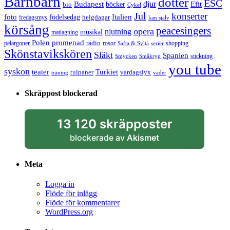
Barnbarn
dotter
ESC
djur
Efit
Budapest
bio
böcker
Cykel
Jul
konserter
Italien
foto
födelsedag
helgdagar
fredagsmys
kan själv
körsång
peacesingers
opera
njutning
musikal
matlagning
Polen
promenad
radio
pelargoner
rosor
shopping
Safta & Sylta
serier
Skönstavikskören
Släkt
Spanien
stickning
Smycken
Småkryp
you tube
syskon
Turkiet
teater
tulpaner
vardagslyx
träning
väder
Skräppost blockerad
13 120 skräpposter
blockerade av
Akismet
Meta
Logga in
Flöde för inlägg
Flöde för kommentarer
WordPress.org