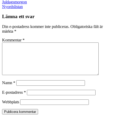
Post
Juldagsmorgon
navigation
Nyordslistan
Lämna ett svar
Din e-postadress kommer inte publiceras.
Obligatoriska fält är
märkta
*
Kommentar
*
Namn
*
E-postadress
*
Webbplats