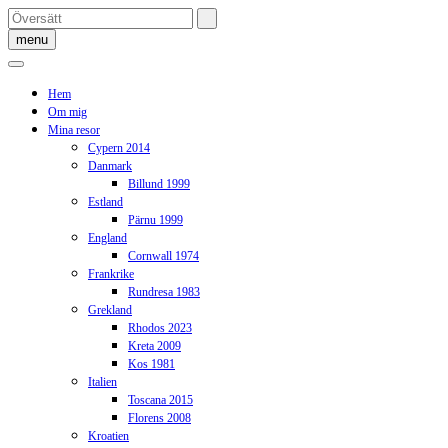
Skip
to
menu
content
Hem
Om mig
Mina resor
Cypern 2014
Danmark
Billund 1999
Estland
Pärnu 1999
England
Cornwall 1974
Frankrike
Rundresa 1983
Grekland
Rhodos 2023
Kreta 2009
Kos 1981
Italien
Toscana 2015
Florens 2008
Kroatien