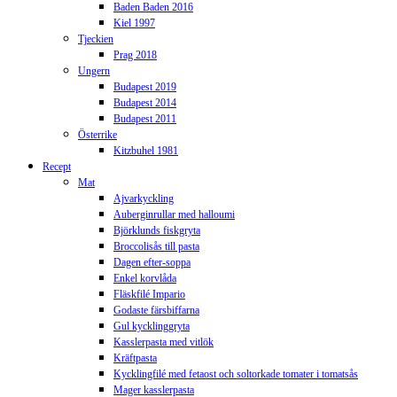
Baden Baden 2016
Kiel 1997
Tjeckien
Prag 2018
Ungern
Budapest 2019
Budapest 2014
Budapest 2011
Österrike
Kitzbuhel 1981
Recept
Mat
Ajvarkyckling
Auberginrullar med halloumi
Björklunds fiskgryta
Broccolisås till pasta
Dagen efter-soppa
Enkel korvlåda
Fläskfilé Impario
Godaste färsbiffarna
Gul kycklinggryta
Kasslerpasta med vitlök
Kräftpasta
Kycklingfilé med fetaost och soltorkade tomater i tomatsås
Mager kasslerpasta