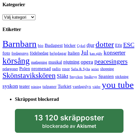
Kategorier
Kategorier
Etiketter
Barnbarn
dotter
ESC
djur
Efit
Budapest
bio
böcker
Cykel
Jul
konserter
Italien
foto
födelsedag
helgdagar
fredagsmys
kan själv
körsång
peacesingers
opera
njutning
musikal
matlagning
Polen
promenad
radio
pelargoner
rosor
shopping
Safta & Sylta
serier
Skönstavikskören
Släkt
Spanien
stickning
Smycken
Småkryp
you tube
syskon
Turkiet
teater
tulpaner
vardagslyx
träning
väder
Skräppost blockerad
13 120 skräpposter
blockerade av
Akismet