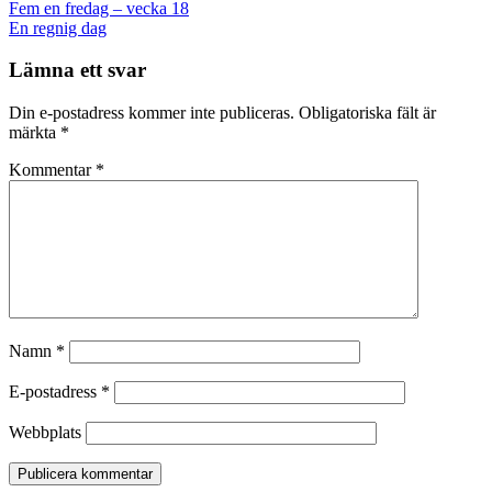
Post
Fem en fredag – vecka 18
navigation
En regnig dag
Lämna ett svar
Din e-postadress kommer inte publiceras.
Obligatoriska fält är
märkta
*
Kommentar
*
Namn
*
E-postadress
*
Webbplats