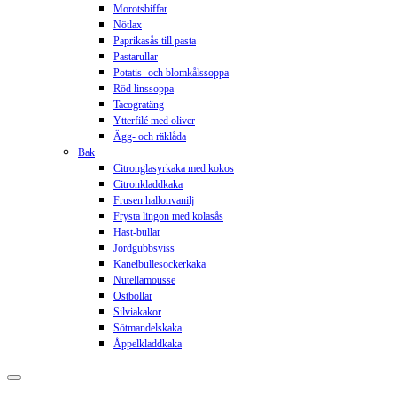
Morotsbiffar
Nötlax
Paprikasås till pasta
Pastarullar
Potatis- och blomkålssoppa
Röd linssoppa
Tacogratäng
Ytterfilé med oliver
Ägg- och räklåda
Bak
Citronglasyrkaka med kokos
Citronkladdkaka
Frusen hallonvanilj
Frysta lingon med kolasås
Hast-bullar
Jordgubbsviss
Kanelbullesockerkaka
Nutellamousse
Ostbollar
Silviakakor
Sötmandelskaka
Åppelkladdkaka