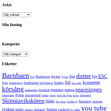
Arkiv
Arkiv
Min läsning
Kategorier
Kategorier
Etiketter
Barnbarn
dotter
ESC
djur
Efit
Budapest
bio
böcker
Cykel
Jul
konserter
Italien
foto
födelsedag
helgdagar
fredagsmys
kan själv
körsång
peacesingers
opera
njutning
musikal
matlagning
Polen
promenad
radio
pelargoner
rosor
shopping
Safta & Sylta
serier
Skönstavikskören
Släkt
Spanien
stickning
Smycken
Småkryp
you tube
syskon
Turkiet
teater
tulpaner
vardagslyx
träning
väder