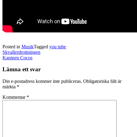
Posted in
Musik
Tagged
you tube
Post
Skvallerdrottningen
navigation
Kaninen Cocos
Lämna ett svar
Din e-postadress kommer inte publiceras.
Obligatoriska fält är
märkta
*
Kommentar
*