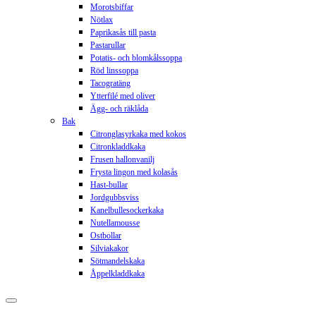
Morotsbiffar
Nötlax
Paprikasås till pasta
Pastarullar
Potatis- och blomkålssoppa
Röd linssoppa
Tacogratäng
Ytterfilé med oliver
Ägg- och räklåda
Bak
Citronglasyrkaka med kokos
Citronkladdkaka
Frusen hallonvanilj
Frysta lingon med kolasås
Hast-bullar
Jordgubbsviss
Kanelbullesockerkaka
Nutellamousse
Ostbollar
Silviakakor
Sötmandelskaka
Åppelkladdkaka