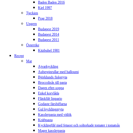
Baden Baden 2016
Kiel 1997
Tjeckien
Prag 2018
Ungern
Budapest 2019
Budapest 2014
Budapest 2011
Österrike
Kitzbuhel 1981
Recept
Mat
Ajvarkyckling
Auberginrullar med halloumi
Björklunds fiskgryta
Broccolisås till pasta
Dagen efter-soppa
Enkel korvlåda
Fläskfilé Impario
Godaste färsbiffarna
Gul kycklinggryta
Kasslerpasta med vitlök
Kräftpasta
Kycklingfilé med fetaost och soltorkade tomater i tomatsås
Mager kasslerpasta