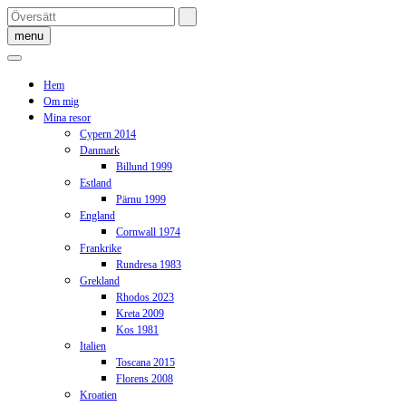
Skip
to
menu
content
Hem
Om mig
Mina resor
Cypern 2014
Danmark
Billund 1999
Estland
Pärnu 1999
England
Cornwall 1974
Frankrike
Rundresa 1983
Grekland
Rhodos 2023
Kreta 2009
Kos 1981
Italien
Toscana 2015
Florens 2008
Kroatien