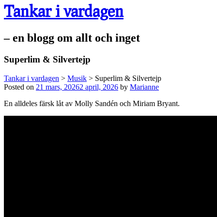
Tankar i vardagen
– en blogg om allt och inget
Superlim & Silvertejp
Tankar i vardagen
>
Musik
>
Superlim & Silvertejp
Posted on
21 mars, 2026
2 april, 2026
by
Marianne
En alldeles färsk låt av Molly Sandén och Miriam Bryant.