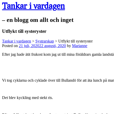
Tankar i vardagen
– en blogg om allt och inget
Utflykt till systeryster
Tankar i vardagen
>
Systrarskap
>
Utflykt till systeryster
Posted on
21 juli, 2020
22 augusti, 2020
by
Marianne
Efter jag hade ätit frukost kom jag ut till mina föräldrars gamla landst
Vi tog cyklarna och cyklade över till Bullandö för att äta lunch på ma
Det blev kyckling med stekt ris.