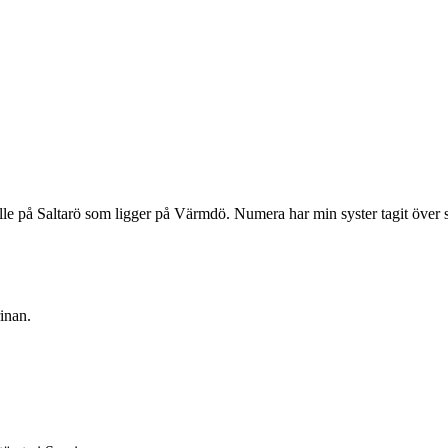
älle på Saltarö som ligger på Värmdö. Numera har min syster tagit över st
rinan.