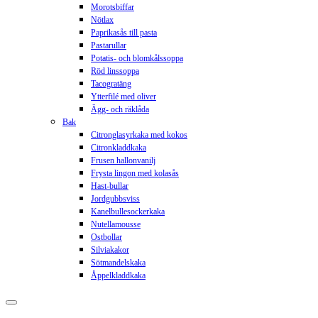
Morotsbiffar
Nötlax
Paprikasås till pasta
Pastarullar
Potatis- och blomkålssoppa
Röd linssoppa
Tacogratäng
Ytterfilé med oliver
Ägg- och räklåda
Bak
Citronglasyrkaka med kokos
Citronkladdkaka
Frusen hallonvanilj
Frysta lingon med kolasås
Hast-bullar
Jordgubbsviss
Kanelbullesockerkaka
Nutellamousse
Ostbollar
Silviakakor
Sötmandelskaka
Åppelkladdkaka