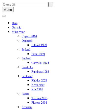
Skip
to
menu
content
Hem
Om mig
Mina resor
Cypern 2014
Danmark
Billund 1999
Estland
Pärnu 1999
England
Cornwall 1974
Frankrike
Rundresa 1983
Grekland
Rhodos 2023
Kreta 2009
Kos 1981
Italien
Toscana 2015
Florens 2008
Kroatien