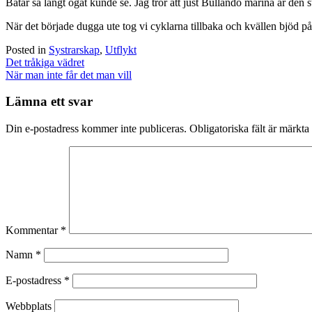
Båtar så långt ögat kunde se. Jag tror att just Bullandö marina är den s
När det började dugga ute tog vi cyklarna tillbaka och kvällen bjöd på
Posted in
Systrarskap
,
Utflykt
Post
Det tråkiga vädret
navigation
När man inte får det man vill
Lämna ett svar
Din e-postadress kommer inte publiceras.
Obligatoriska fält är märkta
Kommentar
*
Namn
*
E-postadress
*
Webbplats