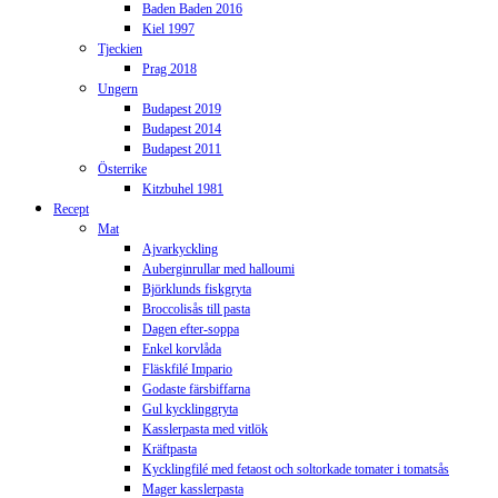
Baden Baden 2016
Kiel 1997
Tjeckien
Prag 2018
Ungern
Budapest 2019
Budapest 2014
Budapest 2011
Österrike
Kitzbuhel 1981
Recept
Mat
Ajvarkyckling
Auberginrullar med halloumi
Björklunds fiskgryta
Broccolisås till pasta
Dagen efter-soppa
Enkel korvlåda
Fläskfilé Impario
Godaste färsbiffarna
Gul kycklinggryta
Kasslerpasta med vitlök
Kräftpasta
Kycklingfilé med fetaost och soltorkade tomater i tomatsås
Mager kasslerpasta