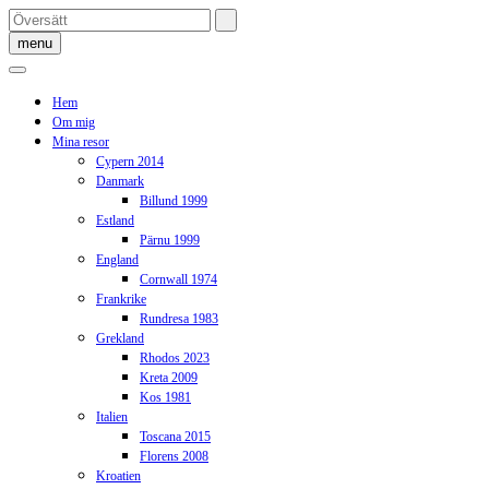
Skip
to
menu
content
Hem
Om mig
Mina resor
Cypern 2014
Danmark
Billund 1999
Estland
Pärnu 1999
England
Cornwall 1974
Frankrike
Rundresa 1983
Grekland
Rhodos 2023
Kreta 2009
Kos 1981
Italien
Toscana 2015
Florens 2008
Kroatien