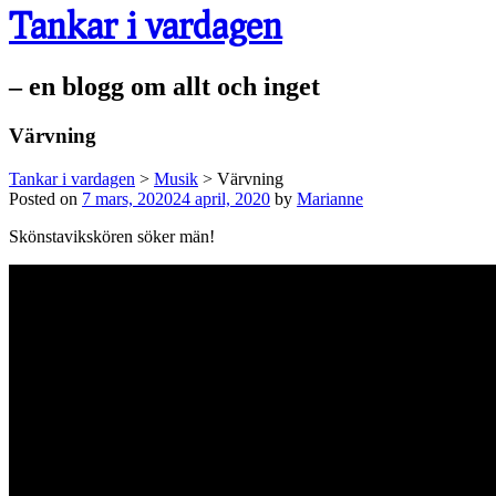
Tankar i vardagen
– en blogg om allt och inget
Värvning
Tankar i vardagen
>
Musik
>
Värvning
Posted on
7 mars, 2020
24 april, 2020
by
Marianne
Skönstavikskören söker män!