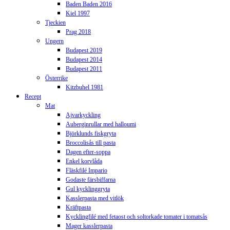
Baden Baden 2016
Kiel 1997
Tjeckien
Prag 2018
Ungern
Budapest 2019
Budapest 2014
Budapest 2011
Österrike
Kitzbuhel 1981
Recept
Mat
Ajvarkyckling
Auberginrullar med halloumi
Björklunds fiskgryta
Broccolisås till pasta
Dagen efter-soppa
Enkel korvlåda
Fläskfilé Impario
Godaste färsbiffarna
Gul kycklinggryta
Kasslerpasta med vitlök
Kräftpasta
Kycklingfilé med fetaost och soltorkade tomater i tomatsås
Mager kasslerpasta