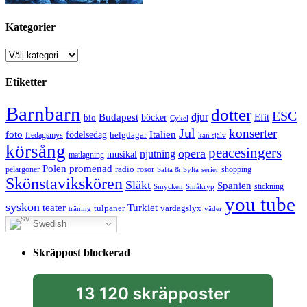
Kategorier
Kategorier
Etiketter
Barnbarn
dotter
ESC
djur
Efit
Budapest
bio
böcker
Cykel
Jul
konserter
Italien
foto
födelsedag
helgdagar
fredagsmys
kan själv
körsång
peacesingers
opera
njutning
musikal
matlagning
Polen
promenad
radio
pelargoner
rosor
shopping
Safta & Sylta
serier
Skönstavikskören
Släkt
Spanien
stickning
Smycken
Småkryp
you tube
syskon
Turkiet
teater
tulpaner
vardagslyx
träning
väder
Swedish
Skräppost blockerad
13 120 skräpposter