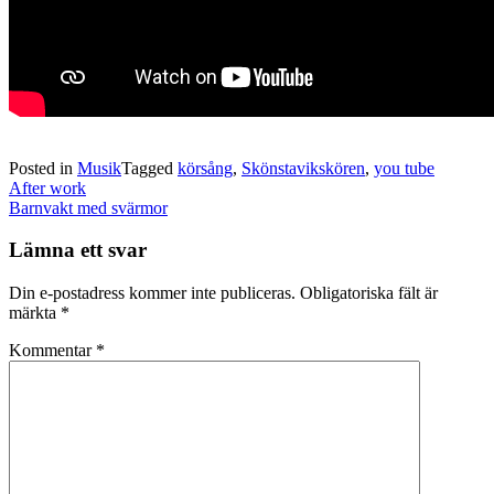
Posted in
Musik
Tagged
körsång
,
Skönstavikskören
,
you tube
Post
After work
navigation
Barnvakt med svärmor
Lämna ett svar
Din e-postadress kommer inte publiceras.
Obligatoriska fält är
märkta
*
Kommentar
*