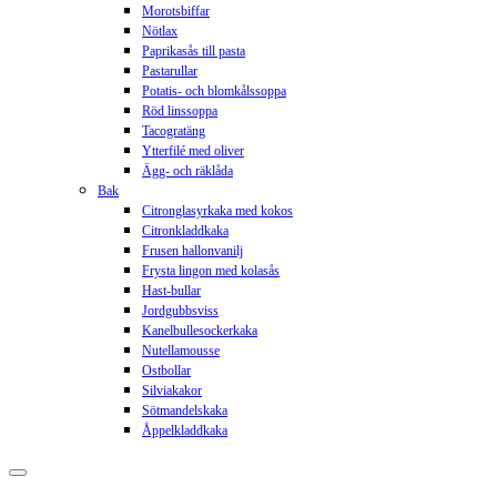
Morotsbiffar
Nötlax
Paprikasås till pasta
Pastarullar
Potatis- och blomkålssoppa
Röd linssoppa
Tacogratäng
Ytterfilé med oliver
Ägg- och räklåda
Bak
Citronglasyrkaka med kokos
Citronkladdkaka
Frusen hallonvanilj
Frysta lingon med kolasås
Hast-bullar
Jordgubbsviss
Kanelbullesockerkaka
Nutellamousse
Ostbollar
Silviakakor
Sötmandelskaka
Åppelkladdkaka