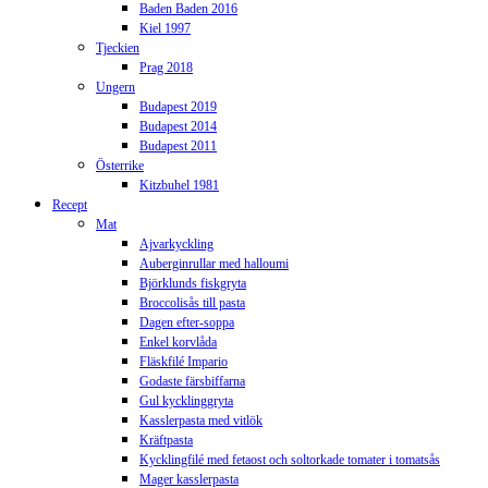
Baden Baden 2016
Kiel 1997
Tjeckien
Prag 2018
Ungern
Budapest 2019
Budapest 2014
Budapest 2011
Österrike
Kitzbuhel 1981
Recept
Mat
Ajvarkyckling
Auberginrullar med halloumi
Björklunds fiskgryta
Broccolisås till pasta
Dagen efter-soppa
Enkel korvlåda
Fläskfilé Impario
Godaste färsbiffarna
Gul kycklinggryta
Kasslerpasta med vitlök
Kräftpasta
Kycklingfilé med fetaost och soltorkade tomater i tomatsås
Mager kasslerpasta