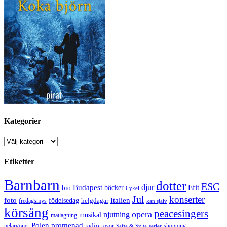
Kategorier
Kategorier
Etiketter
Barnbarn
dotter
ESC
djur
Efit
Budapest
bio
böcker
Cykel
Jul
konserter
Italien
foto
födelsedag
helgdagar
fredagsmys
kan själv
körsång
peacesingers
opera
njutning
musikal
matlagning
Polen
promenad
radio
pelargoner
rosor
shopping
Safta & Sylta
serier