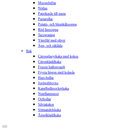
Morotsbiffar
Nötlax
Paprikasås till pasta
Pastarullar
Potatis- och blomkålssoppa
Röd linssoppa
Tacogratäng
Ytterfilé med oliver
Ägg- och räklåda
Bak
Citronglasyrkaka med kokos
Citronkladdkaka
Frusen hallonvanilj
Frysta lingon med kolasås
Hast-bullar
Jordgubbsviss
Kanelbullesockerkaka
Nutellamousse
Ostbollar
Silviakakor
Sötmandelskaka
Åppelkladdkaka