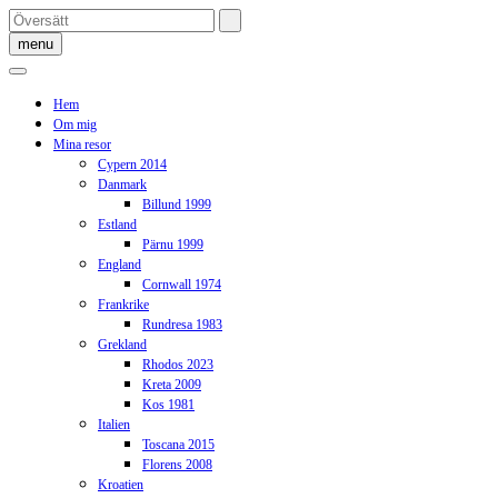
Skip
to
menu
content
Hem
Om mig
Mina resor
Cypern 2014
Danmark
Billund 1999
Estland
Pärnu 1999
England
Cornwall 1974
Frankrike
Rundresa 1983
Grekland
Rhodos 2023
Kreta 2009
Kos 1981
Italien
Toscana 2015
Florens 2008
Kroatien