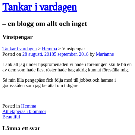
Tankar i vardagen
– en blogg om allt och inget
Vinstpengar
Tankar i vardagen
>
Hemma
>
Vinstpengar
Posted on
28 augusti, 2018
5 september, 2018
by
Marianne
Tänk att jag under tipspromenaden vi hade i föreningen skulle bli en
av dem som hade flest röster hade hag aldrig kunnat föreställa mig.
Så min lilla pengapåse fick följa med till jobbet och hamna i
godisskålen som jag berättat om tidigare.
Posted in
Hemma
Post
Att ekiperas i blommor
navigation
Beautiful
Lämna ett svar