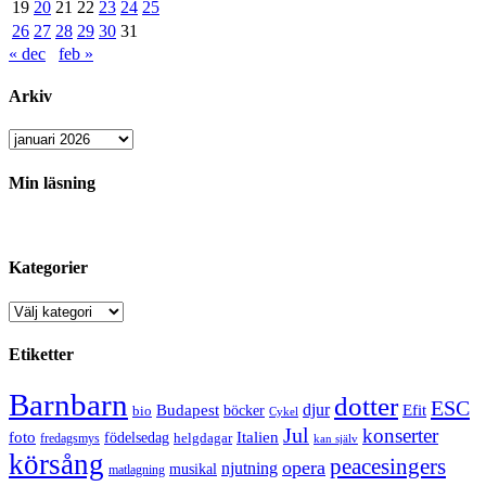
19
20
21
22
23
24
25
26
27
28
29
30
31
« dec
feb »
Arkiv
Arkiv
Min läsning
Kategorier
Kategorier
Etiketter
Barnbarn
dotter
ESC
djur
Efit
Budapest
bio
böcker
Cykel
Jul
konserter
Italien
foto
födelsedag
helgdagar
fredagsmys
kan själv
körsång
peacesingers
opera
njutning
musikal
matlagning