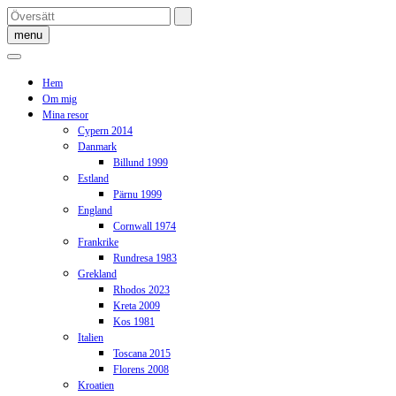
Skip
to
menu
content
Hem
Om mig
Mina resor
Cypern 2014
Danmark
Billund 1999
Estland
Pärnu 1999
England
Cornwall 1974
Frankrike
Rundresa 1983
Grekland
Rhodos 2023
Kreta 2009
Kos 1981
Italien
Toscana 2015
Florens 2008
Kroatien