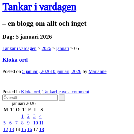
Tankar i vardagen
– en blogg om allt och inget
Dag:
5 januari 2026
Tankar i vardagen
>
2026
>
januari
>
05
Kloka ord
Posted on
5 januari, 2026
10 januari, 2026
by
Marianne
Posted in
Kloka ord
,
Tankar
Leave a comment
januari 2026
M
T
O
T
F
L
S
1
2
3
4
5
6
7
8
9
10
11
12
13
14
15
16
17
18