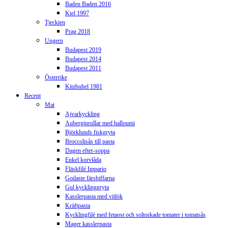
Baden Baden 2016
Kiel 1997
Tjeckien
Prag 2018
Ungern
Budapest 2019
Budapest 2014
Budapest 2011
Österrike
Kitzbuhel 1981
Recept
Mat
Ajvarkyckling
Auberginrullar med halloumi
Björklunds fiskgryta
Broccolisås till pasta
Dagen efter-soppa
Enkel korvlåda
Fläskfilé Impario
Godaste färsbiffarna
Gul kycklinggryta
Kasslerpasta med vitlök
Kräftpasta
Kycklingfilé med fetaost och soltorkade tomater i tomatsås
Mager kasslerpasta