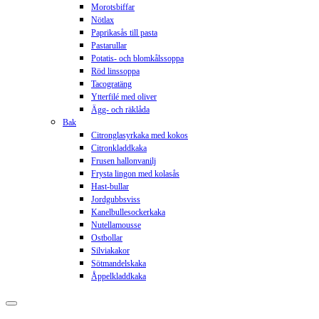
Morotsbiffar
Nötlax
Paprikasås till pasta
Pastarullar
Potatis- och blomkålssoppa
Röd linssoppa
Tacogratäng
Ytterfilé med oliver
Ägg- och räklåda
Bak
Citronglasyrkaka med kokos
Citronkladdkaka
Frusen hallonvanilj
Frysta lingon med kolasås
Hast-bullar
Jordgubbsviss
Kanelbullesockerkaka
Nutellamousse
Ostbollar
Silviakakor
Sötmandelskaka
Åppelkladdkaka