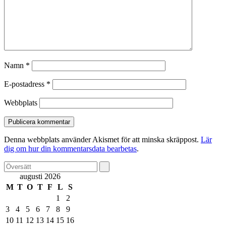
Namn
*
E-postadress
*
Webbplats
Denna webbplats använder Akismet för att minska skräppost.
Lär
dig om hur din kommentarsdata bearbetas
.
augusti 2026
M
T
O
T
F
L
S
1
2
3
4
5
6
7
8
9
10
11
12
13
14
15
16