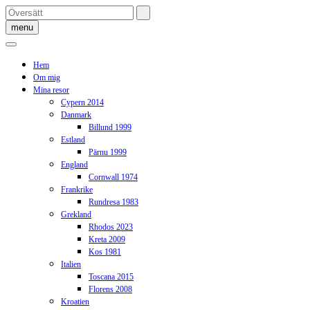
Skip
to
menu
content
Hem
Om mig
Mina resor
Cypern 2014
Danmark
Billund 1999
Estland
Pärnu 1999
England
Cornwall 1974
Frankrike
Rundresa 1983
Grekland
Rhodos 2023
Kreta 2009
Kos 1981
Italien
Toscana 2015
Florens 2008
Kroatien