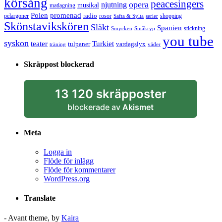
körsång
peacesingers
opera
njutning
musikal
matlagning
Polen
promenad
radio
pelargoner
rosor
shopping
Safta & Sylta
serier
Skönstavikskören
Släkt
Spanien
stickning
Smycken
Småkryp
you tube
syskon
Turkiet
teater
tulpaner
vardagslyx
träning
väder
Skräppost blockerad
13 120 skräpposter
blockerade av
Akismet
Meta
Logga in
Flöde för inlägg
Flöde för kommentarer
WordPress.org
Translate
- Avant theme, by
Kaira