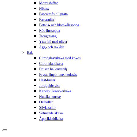
Morotsbiffar
Nötlax
Paprikasås till pasta
Pastarullar
Potatis- och blomkålssoppa
Röd linssoppa
Tacogratäng
Ytterfilé med oliver
Ägg- och räklåda
Bak
Citronglasyrkaka med kokos
Citronkladdkaka
Frusen hallonvanilj
Frysta lingon med kolasås
Hast-bullar
Jordgubbsviss
Kanelbullesockerkaka
Nutellamousse
Ostbollar
Silviakakor
Sötmandelskaka
Åppelkladdkaka