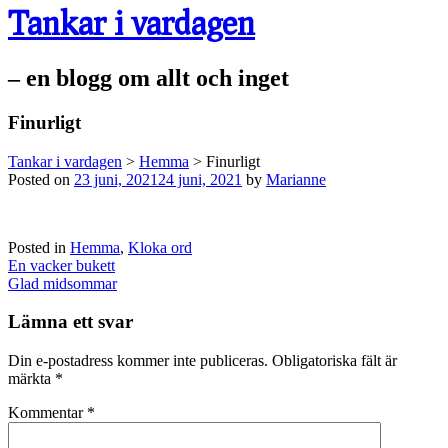
Tankar i vardagen
– en blogg om allt och inget
Finurligt
Tankar i vardagen
>
Hemma
>
Finurligt
Posted on
23 juni, 2021
24 juni, 2021
by
Marianne
Posted in
Hemma
,
Kloka ord
Post
En vacker bukett
navigation
Glad midsommar
Lämna ett svar
Din e-postadress kommer inte publiceras.
Obligatoriska fält är
märkta
*
Kommentar
*