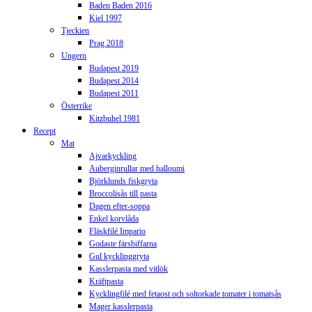
Baden Baden 2016
Kiel 1997
Tjeckien
Prag 2018
Ungern
Budapest 2019
Budapest 2014
Budapest 2011
Österrike
Kitzbuhel 1981
Recept
Mat
Ajvarkyckling
Auberginrullar med halloumi
Björklunds fiskgryta
Broccolisås till pasta
Dagen efter-soppa
Enkel korvlåda
Fläskfilé Impario
Godaste färsbiffarna
Gul kycklinggryta
Kasslerpasta med vitlök
Kräftpasta
Kycklingfilé med fetaost och soltorkade tomater i tomatsås
Mager kasslerpasta