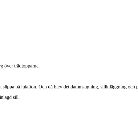
ärg över trädtopparna.
att slippa på julafton. Och då blev det dammsugning, sillinläggning och 
nlagd sill.