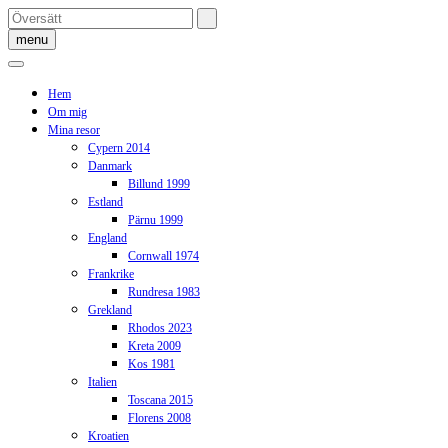
Skip
to
menu
content
Hem
Om mig
Mina resor
Cypern 2014
Danmark
Billund 1999
Estland
Pärnu 1999
England
Cornwall 1974
Frankrike
Rundresa 1983
Grekland
Rhodos 2023
Kreta 2009
Kos 1981
Italien
Toscana 2015
Florens 2008
Kroatien