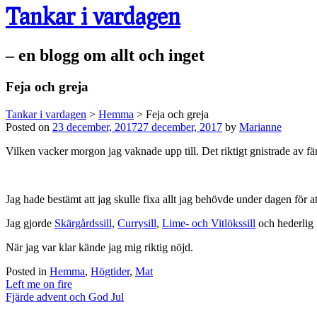
Tankar i vardagen
– en blogg om allt och inget
Feja och greja
Tankar i vardagen
>
Hemma
>
Feja och greja
Posted on
23 december, 2017
27 december, 2017
by
Marianne
Vilken vacker morgon jag vaknade upp till. Det riktigt gnistrade av f
Jag hade bestämt att jag skulle fixa allt jag behövde under dagen för 
Jag gjorde
Skärgårdssill,
Currysill
,
Lime- och Vitlökssill
och hederlig i
När jag var klar kände jag mig riktig nöjd.
Posted in
Hemma
,
Högtider
,
Mat
Post
Left me on fire
navigation
Fjärde advent och God Jul