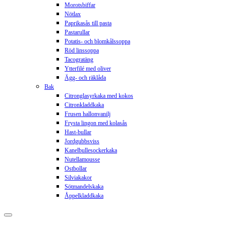
Morotsbiffar
Nötlax
Paprikasås till pasta
Pastarullar
Potatis- och blomkålssoppa
Röd linssoppa
Tacogratäng
Ytterfilé med oliver
Ägg- och räklåda
Bak
Citronglasyrkaka med kokos
Citronkladdkaka
Frusen hallonvanilj
Frysta lingon med kolasås
Hast-bullar
Jordgubbsviss
Kanelbullesockerkaka
Nutellamousse
Ostbollar
Silviakakor
Sötmandelskaka
Åppelkladdkaka