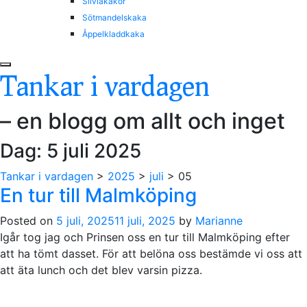
Silviakakor
Sötmandelskaka
Åppelkladdkaka
Tankar i vardagen
– en blogg om allt och inget
Dag:
5 juli 2025
Tankar i vardagen
>
2025
>
juli
>
05
En tur till Malmköping
Posted on
5 juli, 2025
11 juli, 2025
by
Marianne
Igår tog jag och Prinsen oss en tur till Malmköping efter
att ha tömt dasset. För att belöna oss bestämde vi oss att
att äta lunch och det blev varsin pizza.