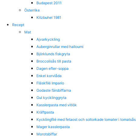
Budapest 2011
Österrike
Kitzbuhel 1981
Recept
Mat
Ajvarkyckling
Auberginrullar med halloumi
Björklunds fiskgryta
Broccolisås till pasta
Dagen efter-soppa
Enkel korvlåda
Fläskfilé Impario
Godaste färsbiffarna
Gul kycklinggryta
Kasslerpasta med vitlök
Kräftpasta
Kycklingfilé med fetaost och soltorkade tomater i tomatsås
Mager kasslerpasta
Morotsbiffar