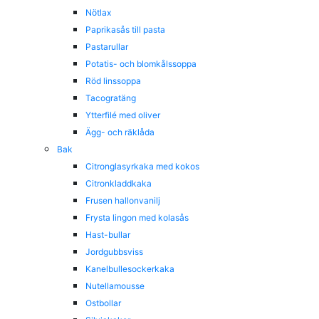
Nötlax
Paprikasås till pasta
Pastarullar
Potatis- och blomkålssoppa
Röd linssoppa
Tacogratäng
Ytterfilé med oliver
Ägg- och räklåda
Bak
Citronglasyrkaka med kokos
Citronkladdkaka
Frusen hallonvanilj
Frysta lingon med kolasås
Hast-bullar
Jordgubbsviss
Kanelbullesockerkaka
Nutellamousse
Ostbollar