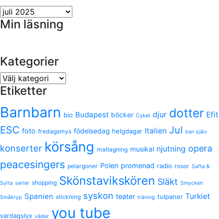
Arkiv
Min läsning
Kategorier
Kategorier
Etiketter
Barnbarn
dotter
Budapest
djur
Efit
bio
böcker
Cykel
ESC
Jul
Italien
foto
födelsedag
helgdagar
fredagsmys
kan själv
körsång
konserter
opera
njutning
musikal
matlagning
peacesingers
Polen
promenad
radio
pelargoner
rosor
Safta &
Skönstavikskören
Släkt
shopping
Sylta
serier
Smycken
syskon
Spanien
Turkiet
teater
tulpaner
stickning
Småkryp
träning
you tube
vardagslyx
väder