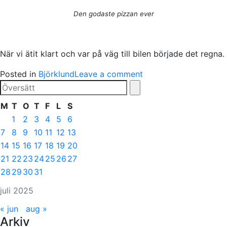
Den godaste pizzan ever
När vi ätit klart och var på väg till bilen började det regna.
Posted in
Björklund
Leave a comment
M
T
O
T
F
L
S
1
2
3
4
5
6
7
8
9
10
11
12
13
14
15
16
17
18
19
20
21
22
23
24
25
26
27
28
29
30
31
juli 2025
« jun
aug »
Arkiv