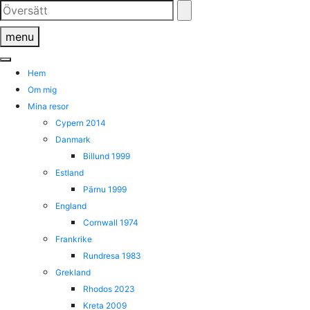
Skip
to
menu
content
Hem
Om mig
Mina resor
Cypern 2014
Danmark
Billund 1999
Estland
Pärnu 1999
England
Cornwall 1974
Frankrike
Rundresa 1983
Grekland
Rhodos 2023
Kreta 2009