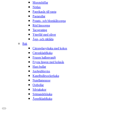
Morotsbiffar
Nötlax
Paprikasås till pasta
Pastarullar
Potatis- och blomkålssoppa
Röd linssoppa
Tacogratäng
Ytterfilé med oliver
Ägg- och räklåda
Bak
Citronglasyrkaka med kokos
Citronkladdkaka
Frusen hallonvanilj
Frysta lingon med kolasås
Hast-bullar
Jordgubbsviss
Kanelbullesockerkaka
Nutellamousse
Ostbollar
Silviakakor
Sötmandelskaka
Åppelkladdkaka