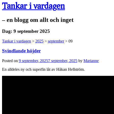
Tankar i vardagen
– en blogg om allt och inget
Dag:
9 september 2025
Tankar i vardagen
>
2025
>
september
>
09
Svindlande höjder
Posted on
9 september, 2025
7 september, 2025
by
Marianne
En alldeles ny och superfin låt av Håkan Hellström.