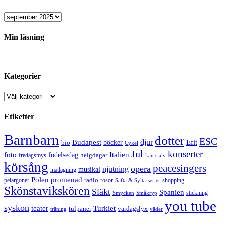
Arkiv
Min läsning
Kategorier
Kategorier
Etiketter
Barnbarn
dotter
ESC
djur
Efit
Budapest
bio
böcker
Cykel
Jul
konserter
Italien
foto
födelsedag
helgdagar
fredagsmys
kan själv
körsång
peacesingers
opera
njutning
musikal
matlagning
Polen
promenad
radio
pelargoner
rosor
shopping
Safta & Sylta
serier
Skönstavikskören
Släkt
Spanien
stickning
Smycken
Småkryp
you tube
syskon
Turkiet
teater
tulpaner
vardagslyx
träning
väder