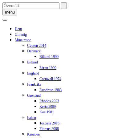
Skip
to
menu
content
Hem
Om mig
Mina resor
Cypern 2014
Danmark
Billund 1999
Estland
Pärnu 1999
England
Cornwall 1974
Frankrike
Rundresa 1983
Grekland
Rhodos 2023
Kreta 2009
Kos 1981
Italien
Toscana 2015
Florens 2008
Kroatien