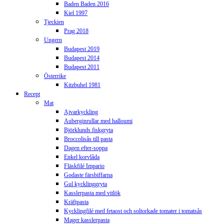
Baden Baden 2016
Kiel 1997
Tjeckien
Prag 2018
Ungern
Budapest 2019
Budapest 2014
Budapest 2011
Österrike
Kitzbuhel 1981
Recept
Mat
Ajvarkyckling
Auberginrullar med halloumi
Björklunds fiskgryta
Broccolisås till pasta
Dagen efter-soppa
Enkel korvlåda
Fläskfilé Impario
Godaste färsbiffarna
Gul kycklinggryta
Kasslerpasta med vitlök
Kräftpasta
Kycklingfilé med fetaost och soltorkade tomater i tomatsås
Mager kasslerpasta