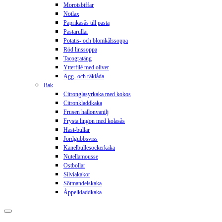
Morotsbiffar
Nötlax
Paprikasås till pasta
Pastarullar
Potatis- och blomkålssoppa
Röd linssoppa
Tacogratäng
Ytterfilé med oliver
Ägg- och räklåda
Bak
Citronglasyrkaka med kokos
Citronkladdkaka
Frusen hallonvanilj
Frysta lingon med kolasås
Hast-bullar
Jordgubbsviss
Kanelbullesockerkaka
Nutellamousse
Ostbollar
Silviakakor
Sötmandelskaka
Åppelkladdkaka