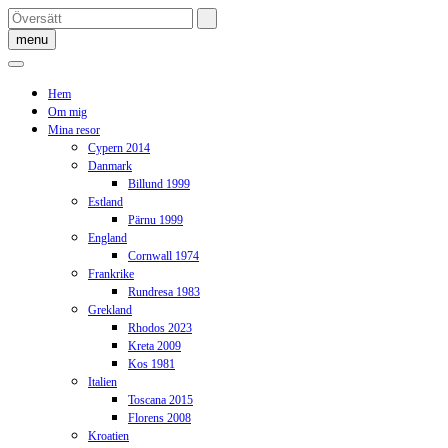
Skip
to
menu
content
Hem
Om mig
Mina resor
Cypern 2014
Danmark
Billund 1999
Estland
Pärnu 1999
England
Cornwall 1974
Frankrike
Rundresa 1983
Grekland
Rhodos 2023
Kreta 2009
Kos 1981
Italien
Toscana 2015
Florens 2008
Kroatien