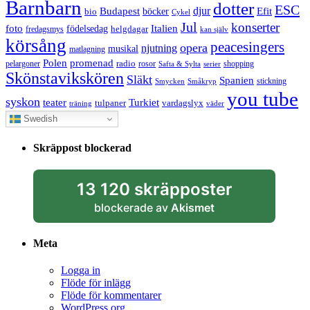
Barnbarn
dotter
ESC
djur
Efit
Budapest
bio
böcker
Cykel
Jul
konserter
Italien
foto
födelsedag
helgdagar
fredagsmys
kan själv
körsång
peacesingers
opera
njutning
musikal
matlagning
Polen
promenad
radio
pelargoner
rosor
shopping
Safta & Sylta
serier
Skönstavikskören
Släkt
Spanien
stickning
Smycken
Småkryp
you tube
syskon
Turkiet
teater
tulpaner
vardagslyx
träning
väder
Swedish
Skräppost blockerad
13 120 skräpposter
blockerade av
Akismet
Meta
Logga in
Flöde för inlägg
Flöde för kommentarer
WordPress.org