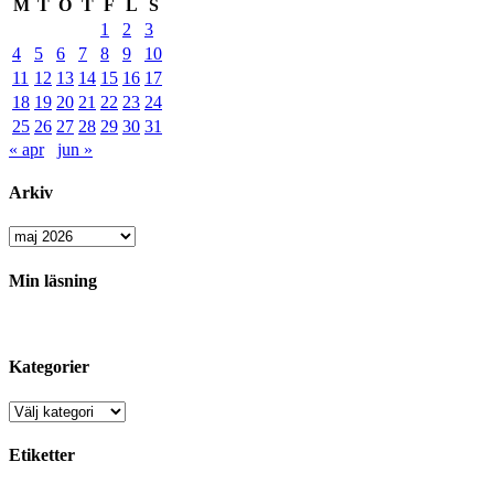
M
T
O
T
F
L
S
1
2
3
4
5
6
7
8
9
10
11
12
13
14
15
16
17
18
19
20
21
22
23
24
25
26
27
28
29
30
31
« apr
jun »
Arkiv
Arkiv
Min läsning
Kategorier
Kategorier
Etiketter