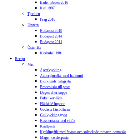
Baden Baden 2016
Kiel 1997
Tjeckien
Prag 2018
Ungern
Budapest 2019
Budapest 2014
Budapest 2011
Österrike
Kitzbuhel 1981
Recept
Mat
Ajvarkyckling
Auberginrullar med halloumi
Björklunds fiskgryta
Broccolisås till pasta
Dagen efter-soppa
Enkel korvlåda
Fläskfilé Impario
Godaste färsbiffarna
Gul kycklinggryta
Kasslerpasta med vitlök
Kräftpasta
Kycklingfilé med fetaost och soltorkade tomater i tomatsås
Mager kasslerpasta