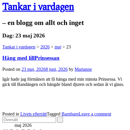
Tankar i vardagen
– en blogg om allt och inget
Dag:
23 maj 2026
Tankar i vardagen
>
2026
>
maj
>
23
Häng med lillPrinsessan
Posted on
23 maj, 2026
8 juni, 2026
by
Marianne
Igår hade jag förmånen att få hänga med min minsta Prinsessa. Vi
gick till Bandängen och hängde bland djuren och sedan åt vi glass.
Posted in
Livets efterrätt
Tagged
Barnbarn
Leave a comment
maj 2026