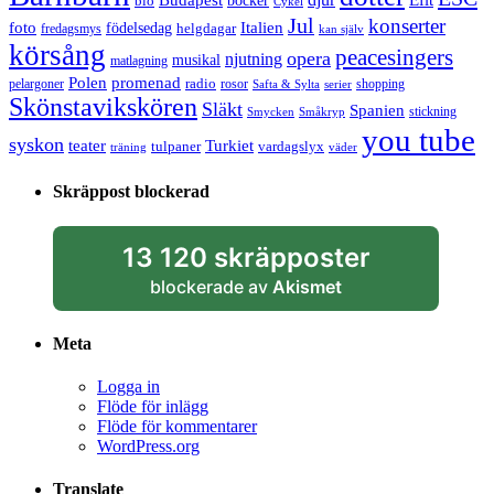
Budapest
bio
böcker
Cykel
Jul
konserter
Italien
foto
födelsedag
helgdagar
fredagsmys
kan själv
körsång
peacesingers
opera
njutning
musikal
matlagning
Polen
promenad
radio
pelargoner
rosor
shopping
Safta & Sylta
serier
Skönstavikskören
Släkt
Spanien
stickning
Smycken
Småkryp
you tube
syskon
Turkiet
teater
tulpaner
vardagslyx
träning
väder
Skräppost blockerad
13 120 skräpposter
blockerade av
Akismet
Meta
Logga in
Flöde för inlägg
Flöde för kommentarer
WordPress.org
Translate