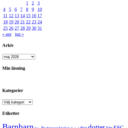
1
2
3
4
5
6
7
8
9
10
11
12
13
14
15
16
17
18
19
20
21
22
23
24
25
26
27
28
29
30
31
« apr
jun »
Arkiv
Arkiv
Min läsning
Kategorier
Kategorier
Etiketter
Barnbarn
dotter
ESC
djur
Efit