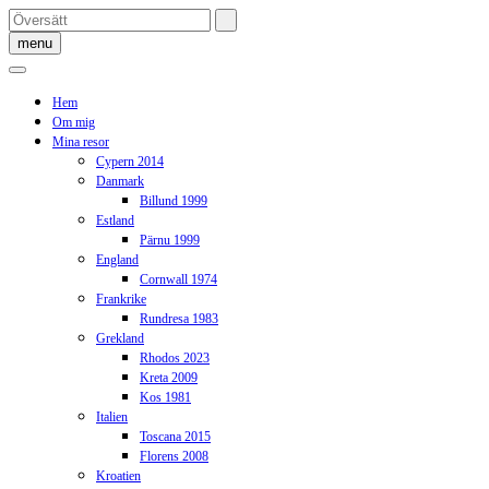
Skip
to
menu
content
Hem
Om mig
Mina resor
Cypern 2014
Danmark
Billund 1999
Estland
Pärnu 1999
England
Cornwall 1974
Frankrike
Rundresa 1983
Grekland
Rhodos 2023
Kreta 2009
Kos 1981
Italien
Toscana 2015
Florens 2008
Kroatien