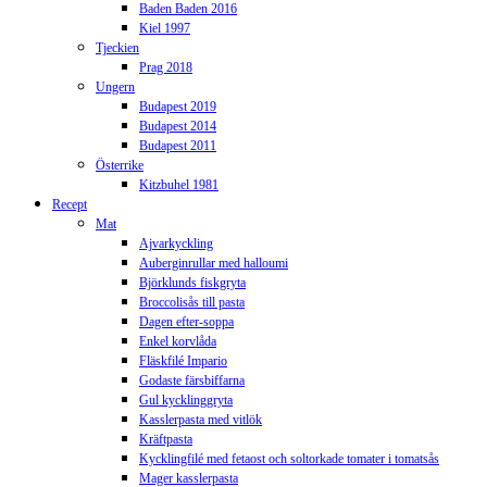
Baden Baden 2016
Kiel 1997
Tjeckien
Prag 2018
Ungern
Budapest 2019
Budapest 2014
Budapest 2011
Österrike
Kitzbuhel 1981
Recept
Mat
Ajvarkyckling
Auberginrullar med halloumi
Björklunds fiskgryta
Broccolisås till pasta
Dagen efter-soppa
Enkel korvlåda
Fläskfilé Impario
Godaste färsbiffarna
Gul kycklinggryta
Kasslerpasta med vitlök
Kräftpasta
Kycklingfilé med fetaost och soltorkade tomater i tomatsås
Mager kasslerpasta