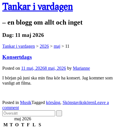
Tankar i vardagen
– en blogg om allt och inget
Dag:
11 maj 2026
Tankar i vardagen
>
2026
>
maj
>
11
Konsertdags
Posted on
11 maj, 2026
8 maj, 2026
by
Marianne
I början på juni ska min fina kör ha konsert. Jag kommer som
vanligt att filma.
Posted in
Musik
Tagged
körsång
,
Skönstavikskören
Leave a
comment
maj 2026
M
T
O
T
F
L
S