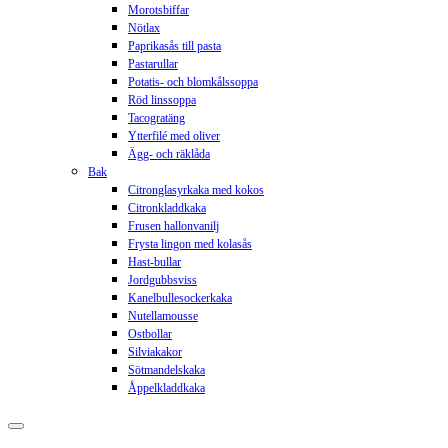
Morotsbiffar
Nötlax
Paprikasås till pasta
Pastarullar
Potatis- och blomkålssoppa
Röd linssoppa
Tacogratäng
Ytterfilé med oliver
Ägg- och räklåda
Bak
Citronglasyrkaka med kokos
Citronkladdkaka
Frusen hallonvanilj
Frysta lingon med kolasås
Hast-bullar
Jordgubbsviss
Kanelbullesockerkaka
Nutellamousse
Ostbollar
Silviakakor
Sötmandelskaka
Åppelkladdkaka