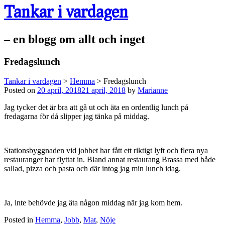
Tankar i vardagen
– en blogg om allt och inget
Fredagslunch
Tankar i vardagen
>
Hemma
>
Fredagslunch
Posted on
20 april, 2018
21 april, 2018
by
Marianne
Jag tycker det är bra att gå ut och äta en ordentlig lunch på
fredagarna för då slipper jag tänka på middag.
Stationsbyggnaden vid jobbet har fått ett riktigt lyft och flera nya
restauranger har flyttat in. Bland annat restaurang Brassa med både
sallad, pizza och pasta och där intog jag min lunch idag.
Ja, inte behövde jag äta någon middag när jag kom hem.
Posted in
Hemma
,
Jobb
,
Mat
,
Nöje