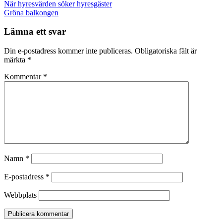
Post
När hyresvärden söker hyresgäster
navigation
Gröna balkongen
Lämna ett svar
Din e-postadress kommer inte publiceras.
Obligatoriska fält är
märkta
*
Kommentar
*
Namn
*
E-postadress
*
Webbplats