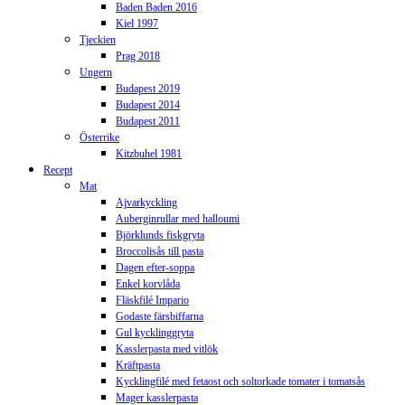
Baden Baden 2016
Kiel 1997
Tjeckien
Prag 2018
Ungern
Budapest 2019
Budapest 2014
Budapest 2011
Österrike
Kitzbuhel 1981
Recept
Mat
Ajvarkyckling
Auberginrullar med halloumi
Björklunds fiskgryta
Broccolisås till pasta
Dagen efter-soppa
Enkel korvlåda
Fläskfilé Impario
Godaste färsbiffarna
Gul kycklinggryta
Kasslerpasta med vitlök
Kräftpasta
Kycklingfilé med fetaost och soltorkade tomater i tomatsås
Mager kasslerpasta