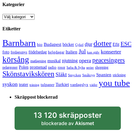
Kategorier
Kategorier
Etiketter
Barnbarn
dotter
ESC
djur
Efit
Budapest
bio
böcker
Cykel
Jul
konserter
Italien
foto
födelsedag
helgdagar
fredagsmys
kan själv
körsång
peacesingers
opera
njutning
musikal
matlagning
Polen
promenad
radio
pelargoner
rosor
shopping
Safta & Sylta
serier
Skönstavikskören
Släkt
Spanien
stickning
Smycken
Småkryp
you tube
syskon
Turkiet
teater
tulpaner
vardagslyx
träning
väder
Skräppost blockerad
13 120 skräpposter
blockerade av
Akismet