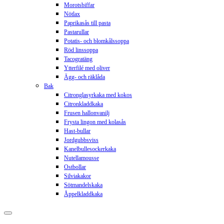
Morotsbiffar
Nötlax
Paprikasås till pasta
Pastarullar
Potatis- och blomkålssoppa
Röd linssoppa
Tacogratäng
Ytterfilé med oliver
Ägg- och räklåda
Bak
Citronglasyrkaka med kokos
Citronkladdkaka
Frusen hallonvanilj
Frysta lingon med kolasås
Hast-bullar
Jordgubbsviss
Kanelbullesockerkaka
Nutellamousse
Ostbollar
Silviakakor
Sötmandelskaka
Åppelkladdkaka