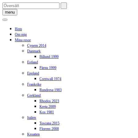
Skip
to
menu
content
Hem
Om mig
Mina resor
Cypern 2014
Danmark
Billund 1999
Estland
Pärnu 1999
England
Cornwall 1974
Frankrike
Rundresa 1983
Grekland
Rhodos 2023
Kreta 2009
Kos 1981
Italien
Toscana 2015
Florens 2008
Kroatien