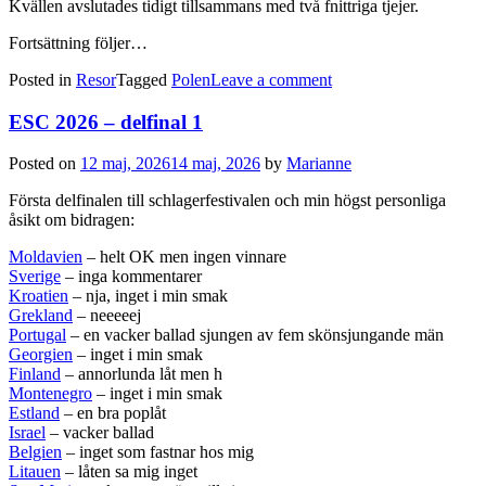
Kvällen avslutades tidigt tillsammans med två fnittriga tjejer.
Fortsättning följer…
Posted in
Resor
Tagged
Polen
Leave a comment
ESC 2026 – delfinal 1
Posted on
12 maj, 2026
14 maj, 2026
by
Marianne
Första delfinalen till schlagerfestivalen och min högst personliga
åsikt om bidragen:
Moldavien
– helt OK men ingen vinnare
Sverige
– inga kommentarer
Kroatien
– nja, inget i min smak
Grekland
– neeeeej
Portugal
– en vacker ballad sjungen av fem skönsjungande män
Georgien
– inget i min smak
Finland
– annorlunda låt men h
Montenegro
– inget i min smak
Estland
– en bra poplåt
Israel
– vacker ballad
Belgien
– inget som fastnar hos mig
Litauen
– låten sa mig inget