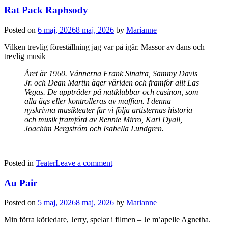
Rat Pack Raphsody
Posted on
6 maj, 2026
8 maj, 2026
by
Marianne
Vilken trevlig föreställning jag var på igår. Massor av dans och
trevlig musik
Året är 1960. Vännerna Frank Sinatra, Sammy Davis
Jr. och Dean Martin äger världen och framför allt Las
Vegas. De uppträder på nattklubbar och casinon, som
alla ägs eller kontrolleras av maffian. I denna
nyskrivna musikteater får vi följa artisternas historia
och musik framförd av Rennie Mirro, Karl Dyall,
Joachim Bergström och Isabella Lundgren.
Posted in
Teater
Leave a comment
Au Pair
Posted on
5 maj, 2026
8 maj, 2026
by
Marianne
Min förra körledare, Jerry, spelar i filmen – Je m’apelle Agnetha.