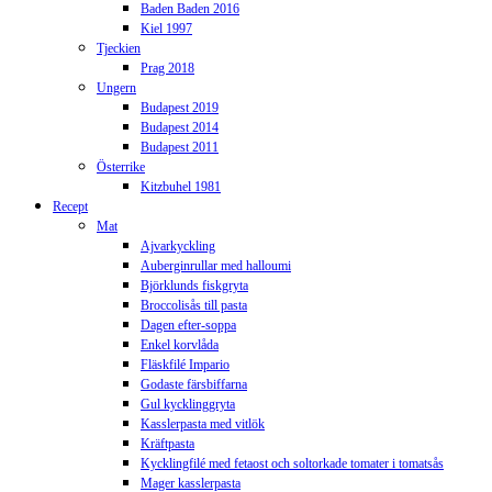
Baden Baden 2016
Kiel 1997
Tjeckien
Prag 2018
Ungern
Budapest 2019
Budapest 2014
Budapest 2011
Österrike
Kitzbuhel 1981
Recept
Mat
Ajvarkyckling
Auberginrullar med halloumi
Björklunds fiskgryta
Broccolisås till pasta
Dagen efter-soppa
Enkel korvlåda
Fläskfilé Impario
Godaste färsbiffarna
Gul kycklinggryta
Kasslerpasta med vitlök
Kräftpasta
Kycklingfilé med fetaost och soltorkade tomater i tomatsås
Mager kasslerpasta