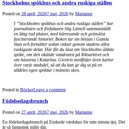
Stockholms spökhus och andra ruskiga ställen
Posted on
28 april, 2026
7 maj, 2026
by
Marianne
I ”Stockholms spökhus och andra ruskiga ställen” har
journalisten och författaren Stig Linnell sammanställt
en lång rad platser, med hårresande och gränslöst
fascinerande historier. Boken tar sin början i Gamla
Stan och fortsätter sedan vidare genom stadens allra
ruskigaste delar. Här får du läsa om Stockholms äldsta
spöke, om den okände vandraren på Riksarkivet och
om häxorna i Katarina. Givetvis medföljer även kartor
över varje stadsdel, så att du kan ge dig ut på en
alldeles egen spöktur i månens sken.
Posted in
Böcker
Leave a comment
Födelsedagsbrunch
Posted on
27 april, 2026
7 maj, 2026
by
Marianne
En födelsedagsbrunch på Enskede värdshus för min minsta tjej. Det
är så fantastisk miljö där.