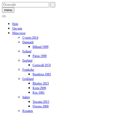
Skip
to
menu
content
Hem
Om mig
Mina resor
Cypern 2014
Danmark
Billund 1999
Estland
Pärnu 1999
England
Cornwall 1974
Frankrike
Rundresa 1983
Grekland
Rhodos 2023
Kreta 2009
Kos 1981
Italien
Toscana 2015
Florens 2008
Kroatien