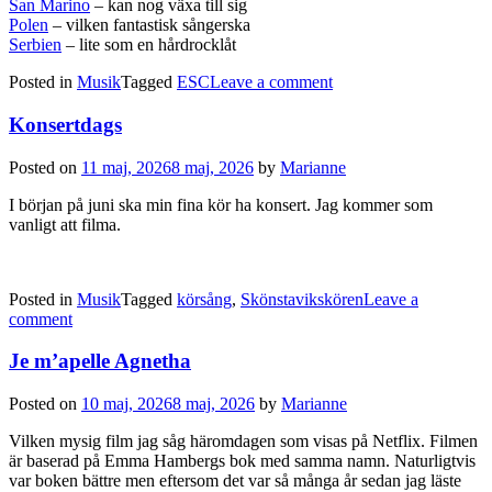
San Marino
– kan nog växa till sig
Polen
– vilken fantastisk sångerska
Serbien
– lite som en hårdrocklåt
Posted in
Musik
Tagged
ESC
Leave a comment
Konsertdags
Posted on
11 maj, 2026
8 maj, 2026
by
Marianne
I början på juni ska min fina kör ha konsert. Jag kommer som
vanligt att filma.
Posted in
Musik
Tagged
körsång
,
Skönstavikskören
Leave a
comment
Je m’apelle Agnetha
Posted on
10 maj, 2026
8 maj, 2026
by
Marianne
Vilken mysig film jag såg häromdagen som visas på Netflix. Filmen
är baserad på Emma Hambergs bok med samma namn. Naturligtvis
var boken bättre men eftersom det var så många år sedan jag läste