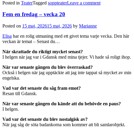
Posted in
Teater
Tagged
soppteater
Leave a comment
Fem en fredag – vecka 20
Posted on
15 maj, 2026
15 maj, 2026
by
Marianne
Elisa
har en rolig utmaning med ett givet tema varje vecka. Den här
veckan är temat – Senast du…
När skrattade du riktigt mycket senast?
I helgen när jag var i Gdansk med mina tjejer. Vi hade så roligt ihop.
När var senaste gången du blev överraskad?
Också i helgen när jag upptäckte att jag inte tappat så mycket av min
engelska.
Vad var det senaste du såg fram emot?
Resan till Gdansk.
När var senaste gången du kände att du behövde en paus?
I helgen.
Vad var det senaste du blev nostalgisk av?
När jag såg de söta badankorna som kommer att bli samlarobjekt.