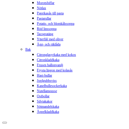
Morotsbiffar
Nötlax
Paprikasås till pasta
Pastarullar
Potatis- och blomkålssoppa
Röd linssoppa
Tacogratäng
Ytterfilé med oliver
Ägg- och räklåda
Bak
Citronglasyrkaka med kokos
Citronkladdkaka
Frusen hallonvanilj
Frysta lingon med kolasås
Hast-bullar
Jordgubbsviss
Kanelbullesockerkaka
Nutellamousse
Ostbollar
Silviakakor
Sötmandelskaka
Åppelkladdkaka