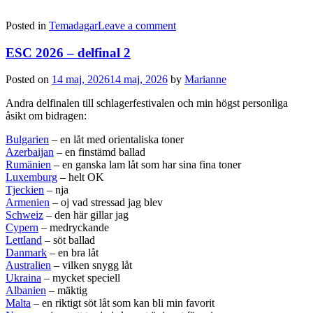
Posted in
Temadagar
Leave a comment
ESC 2026 – delfinal 2
Posted on
14 maj, 2026
14 maj, 2026
by
Marianne
Andra delfinalen till schlagerfestivalen och min högst personliga
åsikt om bidragen:
Bulgarien
– en låt med orientaliska toner
Azerbaijan
– en finstämd ballad
Rumänien
– en ganska lam låt som har sina fina toner
Luxemburg
– helt OK
Tjeckien
– nja
Armenien
– oj vad stressad jag blev
Schweiz
– den här gillar jag
Cypern
– medryckande
Lettland
– söt ballad
Danmark
– en bra låt
Australien
– vilken snygg låt
Ukraina
– mycket speciell
Albanien
– mäktig
Malta
– en riktigt söt låt som kan bli min favorit