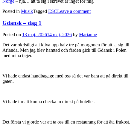
Norge
– nja… att ta sig i skrevet är inget för mig
Posted in
Musik
Tagged
ESC
Leave a comment
Gdansk – dag 1
Posted on
13 maj, 2026
14 maj, 2026
by
Marianne
Det var okristligt att kliva upp halv tre på morgonen för att ta sig till
Arlanda. Men jag blev hämtad och färden gick till Gdansk i Polen
med mina tjejer.
Vi hade endast handbagage med oss så det var bara att gå direkt till
gaten.
Vi hade tur att kunna checka in direkt på hotellet.
Det första vi gjorde var att ta oss till en restaurang för att äta frukost.