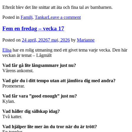
Efteråt blev det lite snittar att äta och fina tal av barnbarnen.
Posted in
Familj
,
Tankar
Leave a comment
Fem en fredag – vecka 17
Posted on
24 april, 2026
7 maj, 2026
by
Marianne
Elisa
har en rolig utmaning med ett givet tema varje vecka. Den här
veckan är temat – Lågmält
Vad får gå lite långsammare just nu?
Vårens ankomst.
Vad gör du i ditt tempo utan att jämföra dig med andra?
Promenerar.
Vad får vara ”good enough” just nu?
Kylan.
Vad håller dig sällskap idag?
Två katter.
Vad hjälper lite mer än du tror när du är trött?
En tupplur.