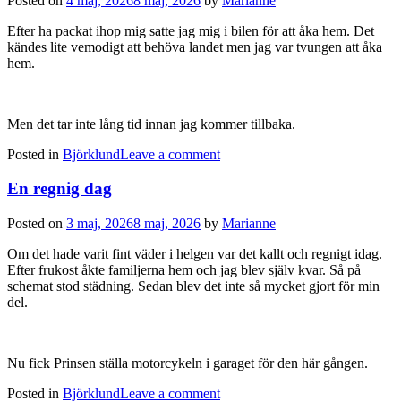
Posted on
4 maj, 2026
8 maj, 2026
by
Marianne
Efter ha packat ihop mig satte jag mig i bilen för att åka hem. Det
kändes lite vemodigt att behöva landet men jag var tvungen att åka
hem.
Men det tar inte lång tid innan jag kommer tillbaka.
Posted in
Björklund
Leave a comment
En regnig dag
Posted on
3 maj, 2026
8 maj, 2026
by
Marianne
Om det hade varit fint väder i helgen var det kallt och regnigt idag.
Efter frukost åkte familjerna hem och jag blev själv kvar. Så på
schemat stod städning. Sedan blev det inte så mycket gjort för min
del.
Nu fick Prinsen ställa motorcykeln i garaget för den här gången.
Posted in
Björklund
Leave a comment